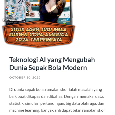
Teknologi AI yang Mengubah
Dunia Sepak Bola Modern
OCTOBER 30, 2025
Di dunia sepak bola, ramalan skor ialah masalah yang
baik buat dikupas dan dibahas. Dengan memakai data,
statistik, simulasi pertandingan, big data olahraga, dan
machine learning, banyak ahli dapat bikin ramalan skor