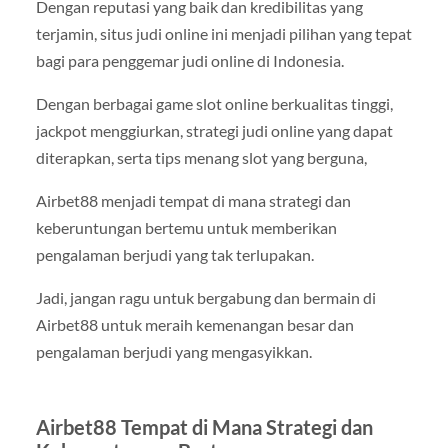
Dengan reputasi yang baik dan kredibilitas yang
terjamin, situs judi online ini menjadi pilihan yang tepat
bagi para penggemar judi online di Indonesia.
Dengan berbagai game slot online berkualitas tinggi,
jackpot menggiurkan, strategi judi online yang dapat
diterapkan, serta tips menang slot yang berguna,
Airbet88 menjadi tempat di mana strategi dan
keberuntungan bertemu untuk memberikan
pengalaman berjudi yang tak terlupakan.
Jadi, jangan ragu untuk bergabung dan bermain di
Airbet88 untuk meraih kemenangan besar dan
pengalaman berjudi yang mengasyikkan.
Airbet88 Tempat di Mana Strategi dan