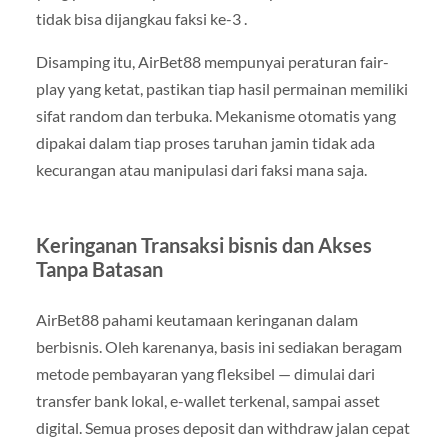
tidak bisa dijangkau faksi ke-3 .
Disamping itu, AirBet88 mempunyai peraturan fair-
play yang ketat, pastikan tiap hasil permainan memiliki
sifat random dan terbuka. Mekanisme otomatis yang
dipakai dalam tiap proses taruhan jamin tidak ada
kecurangan atau manipulasi dari faksi mana saja.
Keringanan Transaksi bisnis dan Akses
Tanpa Batasan
AirBet88 pahami keutamaan keringanan dalam
berbisnis. Oleh karenanya, basis ini sediakan beragam
metode pembayaran yang fleksibel — dimulai dari
transfer bank lokal, e-wallet terkenal, sampai asset
digital. Semua proses deposit dan withdraw jalan cepat