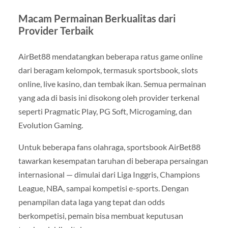
Macam Permainan Berkualitas dari
Provider Terbaik
AirBet88 mendatangkan beberapa ratus game online
dari beragam kelompok, termasuk sportsbook, slots
online, live kasino, dan tembak ikan. Semua permainan
yang ada di basis ini disokong oleh provider terkenal
seperti Pragmatic Play, PG Soft, Microgaming, dan
Evolution Gaming.
Untuk beberapa fans olahraga, sportsbook AirBet88
tawarkan kesempatan taruhan di beberapa persaingan
internasional — dimulai dari Liga Inggris, Champions
League, NBA, sampai kompetisi e-sports. Dengan
penampilan data laga yang tepat dan odds
berkompetisi, pemain bisa membuat keputusan