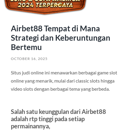
Airbet88 Tempat di Mana
Strategi dan Keberuntungan
Bertemu
OCTOBER 16, 2025
Situs judi online ini menawarkan berbagai game slot
online yang menarik, mulai dari classic slots hingga
video slots dengan berbagai tema yang berbeda.
Salah satu keunggulan dari Airbet88
adalah rtp tinggi pada setiap
permainannya,