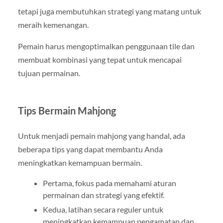
tetapi juga membutuhkan strategi yang matang untuk
meraih kemenangan.
Pemain harus mengoptimalkan penggunaan tile dan
membuat kombinasi yang tepat untuk mencapai
tujuan permainan.
Tips Bermain Mahjong
Untuk menjadi pemain mahjong yang handal, ada
beberapa tips yang dapat membantu Anda
meningkatkan kemampuan bermain.
Pertama, fokus pada memahami aturan
permainan dan strategi yang efektif.
Kedua, latihan secara reguler untuk
meningkatkan kemampuan pengamatan dan