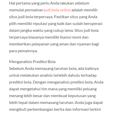
Hal pertama yang perlu Anda lakukan sebelum
memulai permainan
judi bola online
adalah memilih
situs judi bola terpercaya. Pastikan situs yang Anda
pilih memiliki reputasi yang baik dan sudah beroperasi
dalam jangka waktu yang cukup lama. Situs judi bola
terpercaya biasanya memiliki lisensi resmi dan
memberikan pelayanan yang aman dan nyaman bagi
para pemainnya.
Menganalisis Prediksi Bola
Sebelum Anda memasang taruhan bola, ada baiknya
untuk melakukan analisis terlebih dahulu terhadap
prediksi bola. Dengan menganalisis prediksi bola, Anda
dapat mengetahui tim mana yang memiliki peluang
menang lebih besar dan membuat keputusan yang
lebih tepat dalam memasang taruhan. Anda juga dapat
mengikuti perkembangan berita dan informasi terkini