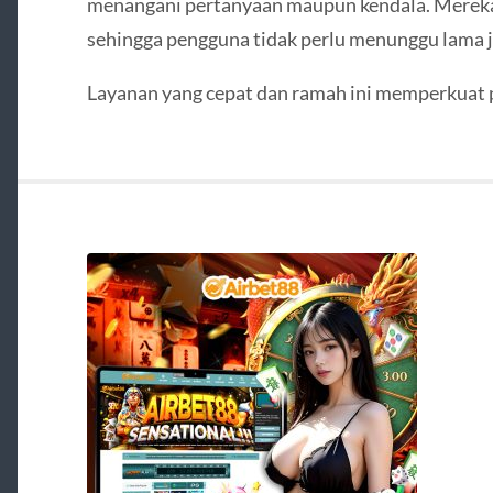
menangani pertanyaan maupun kendala. Mereka 
sehingga pengguna tidak perlu menunggu lama
Layanan yang cepat dan ramah ini memperkuat p