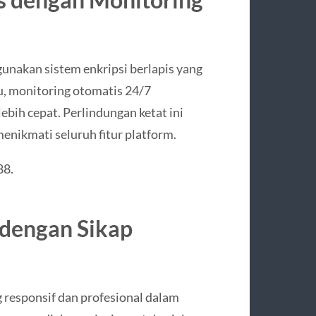
akan sistem enkripsi berlapis yang
tu, monitoring otomatis 24/7
bih cepat. Perlindungan ketat ini
nikmati seluruh fitur platform.
88.
 dengan Sikap
responsif dan profesional dalam