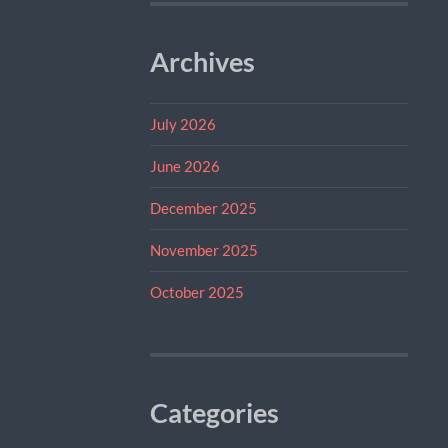
Archives
July 2026
June 2026
December 2025
November 2025
October 2025
Categories