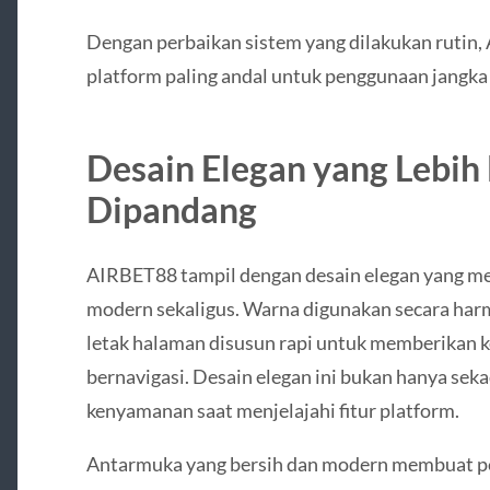
Dengan perbaikan sistem yang dilakukan rutin,
platform paling andal untuk penggunaan jangka
Desain Elegan yang Lebi
Dipandang
AIRBET88 tampil dengan desain elegan yang me
modern sekaligus. Warna digunakan secara harmo
letak halaman disusun rapi untuk memberikan
bernavigasi. Desain elegan ini bukan hanya sek
kenyamanan saat menjelajahi fitur platform.
Antarmuka yang bersih dan modern membuat pe