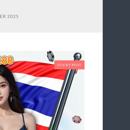
ER 2025
STICKY POST