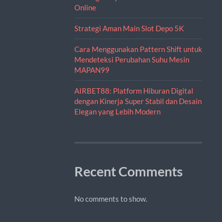
Online
Strategi Aman Main Slot Depo 5K
Cara Menggunakan Pattern Shift untuk
Mendeteksi Perubahan Suhu Mesin
MAPAN99
AIRBET88: Platform Hiburan Digital
dengan Kinerja Super Stabil dan Desain
Elegan yang Lebih Modern
Recent Comments
No comments to show.