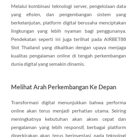
Melalui kombinasi teknologi server, pengelolaan data
yang efisien, dan pengembangan sistem yang
berkelanjutan, platform digital berusaha menciptakan
lingkungan yang lebih nyaman bagi penggunanya.
Pendekatan seperti ini juga terlihat pada AIRBET88
Slot Thailand yang dikaitkan dengan upaya menjaga
kualitas pengalaman online di tengah perkembangan
dunia digital yang semakin dinamis.
Melihat Arah Perkembangan Ke Depan
Transformasi digital menunjukkan bahwa performa
online akan terus menjadi perhatian utama. Seiring
meningkatnya kebutuhan akan akses cepat dan
pengalaman yang lebih responsif, berbagai platform
diperkirakan akan terus berinvestasi pada teknologi