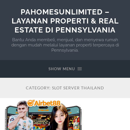
PAHOMESUNLIMITED –
LAYANAN PROPERTI & REAL
ESTATE DI PENNSYLVANIA
Bantu Anda membeli, menjual, dan menyewa rumah
dengan mudah melalui layanan properti terpercaya di
Pennsylvania.
SHOW MENU
CATEGORY:
SLOT SERVER THAILAND