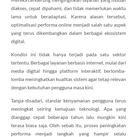
diakses, cepat dipahami, dan tidak memerlukan waktu
lama untuk beradaptasi. Karena alasan tersebut,
optimalisasi performa online menjadi salah satu aspek
yang terus dikembangkan dalam berbagai ekosistem
digital.
Kondisi ini tidak hanya terjadi pada satu sektor
tertentu. Berbagai layanan berbasis internet, mulai dari
media digital hingga platform interaktif, berlomba-
lomba meningkatkan kualitas sistem agar tetap relevan
dengan kebutuhan pengguna masa kini.
Tanpa disadari, standar kenyamanan pengguna terus
meningkat seiring kemajuan teknologi. Apa yang
dianggap cepat beberapa tahun lalu mungkin kini
terasa biasa saja. Oleh sebab itu, proses peningkatan
performa menjadi langkah yang hampir selalu