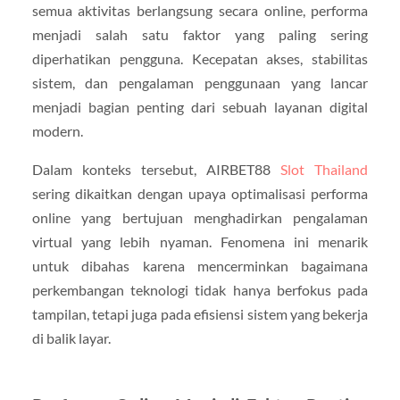
semua aktivitas berlangsung secara online, performa
menjadi salah satu faktor yang paling sering
diperhatikan pengguna. Kecepatan akses, stabilitas
sistem, dan pengalaman penggunaan yang lancar
menjadi bagian penting dari sebuah layanan digital
modern.
Dalam konteks tersebut, AIRBET88
Slot Thailand
sering dikaitkan dengan upaya optimalisasi performa
online yang bertujuan menghadirkan pengalaman
virtual yang lebih nyaman. Fenomena ini menarik
untuk dibahas karena mencerminkan bagaimana
perkembangan teknologi tidak hanya berfokus pada
tampilan, tetapi juga pada efisiensi sistem yang bekerja
di balik layar.