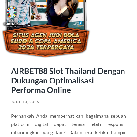
AIRBET88 Slot Thailand Dengan
Dukungan Optimalisasi
Performa Online
JUNE 13, 2026
Pernahkah Anda memperhatikan bagaimana sebuah
platform digital dapat terasa lebih responsif
dibandingkan yang lain? Dalam era ketika hampir