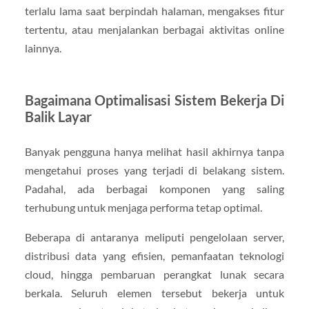
terlalu lama saat berpindah halaman, mengakses fitur
tertentu, atau menjalankan berbagai aktivitas online
lainnya.
Bagaimana Optimalisasi Sistem Bekerja Di
Balik Layar
Banyak pengguna hanya melihat hasil akhirnya tanpa
mengetahui proses yang terjadi di belakang sistem.
Padahal, ada berbagai komponen yang saling
terhubung untuk menjaga performa tetap optimal.
Beberapa di antaranya meliputi pengelolaan server,
distribusi data yang efisien, pemanfaatan teknologi
cloud, hingga pembaruan perangkat lunak secara
berkala. Seluruh elemen tersebut bekerja untuk