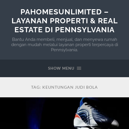
PAHOMESUNLIMITED –
LAYANAN PROPERTI & REAL
ESTATE DI PENNSYLVANIA
Bantu Anda membeli, menjual, dan menyewa rumah
dengan mudah melalui layanan properti terpercaya di
Pennsylvania.
SHOW MENU
TAG:
KEUNTUNGAN JUDI BOLA