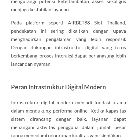
mengurangi potensi keterlambatan akses sekaligus
menjaga kestabilan layanan.
Pada platform seperti AIRBET88 Slot Thailand,
pendekatan ini sering dikaitkan dengan upaya
menghadirkan pengalaman yang lebih responsif.
Dengan dukungan infrastruktur digital yang terus
berkembang, proses interaksi dapat berlangsung lebih
lancar dan nyaman.
Peran Infrastruktur Digital Modern
Infrastruktur digital modern menjadi fondasi utama
dalam mendukung performa online. Ketika kapasitas
sistem dirancang dengan baik, layanan dapat
menangani aktivitas pengguna dalam jumlah besar
tanpa mengalami penurunan kualitas yang signifikan.