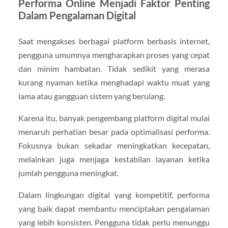
Performa Online Menjadi Faktor Penting
Dalam Pengalaman Digital
Saat mengakses berbagai platform berbasis internet,
pengguna umumnya mengharapkan proses yang cepat
dan minim hambatan. Tidak sedikit yang merasa
kurang nyaman ketika menghadapi waktu muat yang
lama atau gangguan sistem yang berulang.
Karena itu, banyak pengembang platform digital mulai
menaruh perhatian besar pada optimalisasi performa.
Fokusnya bukan sekadar meningkatkan kecepatan,
melainkan juga menjaga kestabilan layanan ketika
jumlah pengguna meningkat.
Dalam lingkungan digital yang kompetitif, performa
yang baik dapat membantu menciptakan pengalaman
yang lebih konsisten. Pengguna tidak perlu menunggu