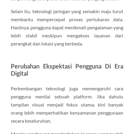
Selain itu, teknologi jaringan yang semakin maju turut
membantu mempercepat proses pertukaran data.
Hasilnya, pengguna dapat menikmati pengalaman yang
lebih stabil meskipun mengakses layanan dari
perangkat dan lokasi yang berbeda.
Perubahan Ekspektasi Pengguna Di Era
Digital
Perkembangan teknologi juga memengaruhi cara
pengguna menilai sebuah platform. Jika dahulu
tampilan visual menjadi fokus utama, kini banyak
orang lebih memperhatikan kenyamanan penggunaan
secara keseluruhan.
Mereka cenderung menginginkan layanan yang mudah