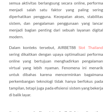
semua aktivitas berlangsung secara online, performa
menjadi salah satu faktor yang paling sering
diperhatikan pengguna. Kecepatan akses, stabilitas
sistem, dan pengalaman penggunaan yang lancar
menjadi bagian penting dari sebuah layanan digital
modern.
Dalam konteks tersebut, AIRBET88
Slot Thailand
sering dikaitkan dengan upaya optimalisasi performa
online yang bertujuan menghadirkan pengalaman
virtual yang lebih nyaman. Fenomena ini menarik
untuk dibahas karena mencerminkan bagaimana
perkembangan teknologi tidak hanya berfokus pada
tampilan, tetapi juga pada efisiensi sistem yang bekerja
di balik layar.