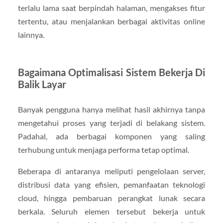
terlalu lama saat berpindah halaman, mengakses fitur
tertentu, atau menjalankan berbagai aktivitas online
lainnya.
Bagaimana Optimalisasi Sistem Bekerja Di
Balik Layar
Banyak pengguna hanya melihat hasil akhirnya tanpa
mengetahui proses yang terjadi di belakang sistem.
Padahal, ada berbagai komponen yang saling
terhubung untuk menjaga performa tetap optimal.
Beberapa di antaranya meliputi pengelolaan server,
distribusi data yang efisien, pemanfaatan teknologi
cloud, hingga pembaruan perangkat lunak secara
berkala. Seluruh elemen tersebut bekerja untuk