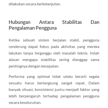
dilakukan secara berkelanjutan.
Hubungan Antara Stabilitas Dan
Pengalaman Pengguna
Ketika sebuah sistem berjalan stabil, pengguna
cenderung dapat fokus pada aktivitas yang mereka
lakukan tanpa terganggu oleh masalah teknis. Inilah
alasan mengapa stabilitas sering dianggap sama
pentingnya dengan kecepatan.
Performa yang optimal tidak selalu berarti segala
sesuatu harus berlangsung sangat cepat. Dalam
banyak situasi, konsistensi justru menjadi faktor yang
lebih berpengaruh terhadap pengalaman pengguna
secara keseluruhan.