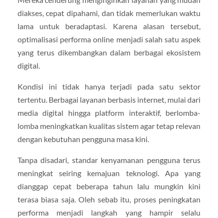
diakses, cepat dipahami, dan tidak memerlukan waktu
lama untuk beradaptasi. Karena alasan tersebut,
optimalisasi performa online menjadi salah satu aspek
yang terus dikembangkan dalam berbagai ekosistem
digital.
Kondisi ini tidak hanya terjadi pada satu sektor
tertentu. Berbagai layanan berbasis internet, mulai dari
media digital hingga platform interaktif, berlomba-
lomba meningkatkan kualitas sistem agar tetap relevan
dengan kebutuhan pengguna masa kini.
Tanpa disadari, standar kenyamanan pengguna terus
meningkat seiring kemajuan teknologi. Apa yang
dianggap cepat beberapa tahun lalu mungkin kini
terasa biasa saja. Oleh sebab itu, proses peningkatan
performa menjadi langkah yang hampir selalu